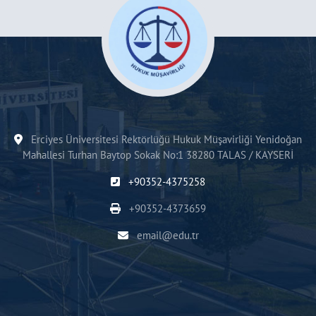
Erciyes Üniversitesi Rektörlüğü Hukuk Müşavirliği Yenidoğan
Mahallesi Turhan Baytop Sokak No:1 38280 TALAS / KAYSERİ
+90352-4375258
+90352-4373659
email@edu.tr