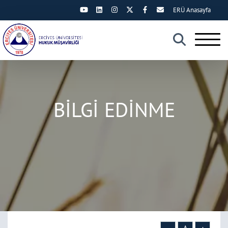
ERÜ Anasayfa
×
BİLGİ EDİNME