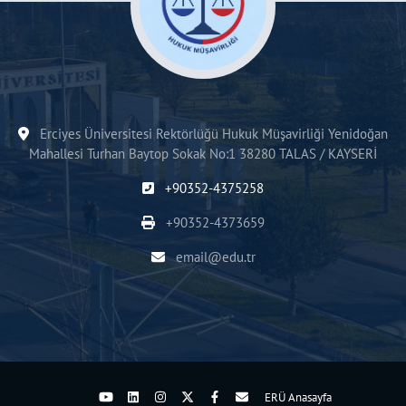
Erciyes Üniversitesi Rektörlüğü Hukuk Müşavirliği Yenidoğan
Mahallesi Turhan Baytop Sokak No:1 38280 TALAS / KAYSERİ
+90352-4375258
+90352-4373659
email@edu.tr
ERÜ Anasayfa