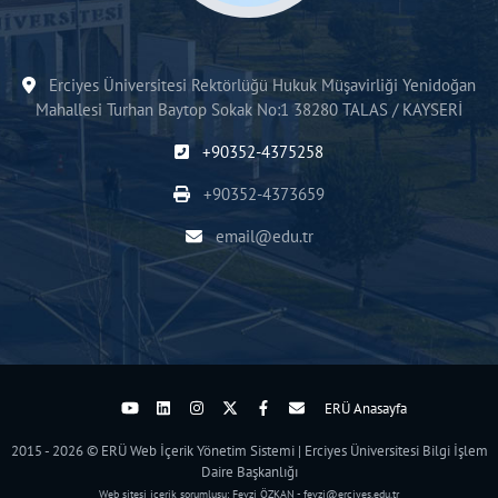
Erciyes Üniversitesi Rektörlüğü Hukuk Müşavirliği Yenidoğan
Mahallesi Turhan Baytop Sokak No:1 38280 TALAS / KAYSERİ
+90352-4375258
+90352-4373659
email@edu.tr
ERÜ Anasayfa
2015 - 2026 © ERÜ Web İçerik Yönetim Sistemi | Erciyes Üniversitesi Bilgi İşlem
Daire Başkanlığı
Web sitesi içerik sorumlusu: Fevzi ÖZKAN - fevzi@erciyes.edu.tr