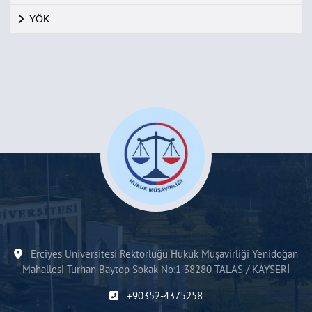
YÖK
Erciyes Üniversitesi Rektörlüğü Hukuk Müşavirliği Yenidoğan
Mahallesi Turhan Baytop Sokak No:1 38280 TALAS / KAYSERİ
+90352-4375258